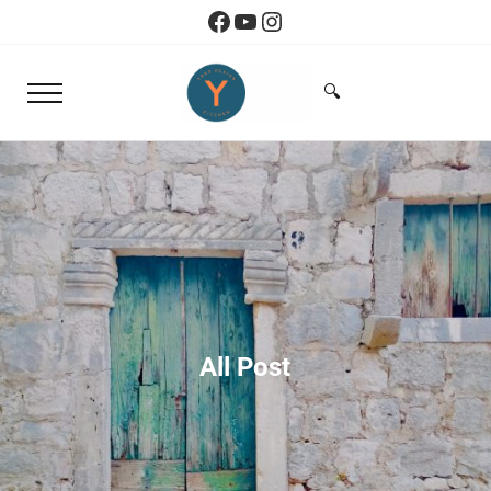
Skip to main content
Skip to header right navigation
Skip to site footer
Facebook
YouTube
Instagram
🔍
Menu
Search...
Yoko Design Kitchen
旅とアートから生まれたボストンのキッチン
All Post