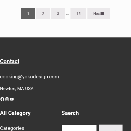
Interim pages omitted
…
1
2
3
15
Next
Page
Page
Page
Page
Contact
cooking@yokodesign.com
Newton, MA USA
Facebook
Instagram
YouTube
All Category
Saerch
Search
Categories