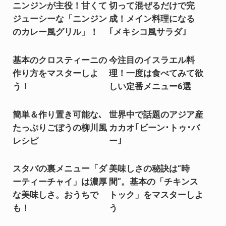
ニンジンが主役！甘くて
切って混ぜるだけで完
ジューシーな「ニンジン
成！メイン料理になる
のカレー風グリル」！
｢メキシコ風サラダ｣
基本のクロスティーニの
今注目のイスラエル料
作り方をマスターしよ
理！一度は食べてみて欲
う！
しい定番メニュー6選
簡単＆作り置き可能な､
世界中で話題のアジア産
たっぷりごぼうの柳川風
カカオ｢ビーン･トゥ･バ
レシピ
ー｣
スタバの裏メニュー「ダ
美味しさの秘訣は“時
ーティーチャイ」は濃厚
間”。基本の「チキンス
な美味しさ。おうちで
トック」をマスターしよ
も！
う