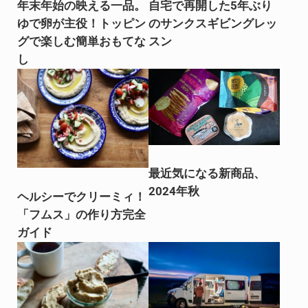
年末年始の映える一品。
自宅で再開した5年ぶり
ゆで卵が主役！トッピン
のサンクスギビングレッ
グで楽しむ簡単おもてな
スン
し
最近気になる新商品、
2024年秋
ヘルシーでクリーミィ！
「フムス」の作り方完全
ガイド