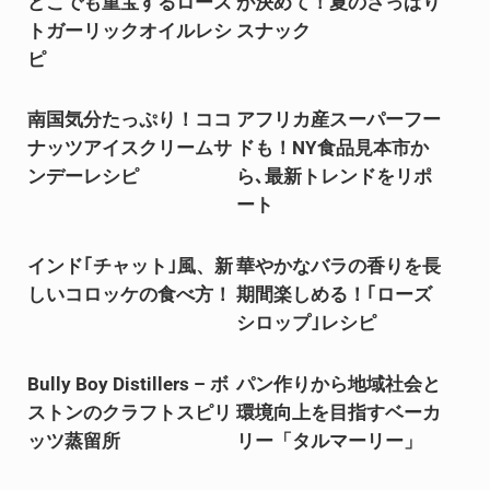
どこでも重宝するロース
が決めて！夏のさっぱり
トガーリックオイルレシ
スナック
ピ
南国気分たっぷり！ココ
アフリカ産スーパーフー
ナッツアイスクリームサ
ドも！NY食品見本市か
ンデーレシピ
ら､最新トレンドをリポ
ート
インド｢チャット｣風、新
華やかなバラの香りを長
しいコロッケの食べ方！
期間楽しめる！｢ローズ
シロップ｣レシピ
Bully Boy Distillers – ボ
パン作りから地域社会と
ストンのクラフトスピリ
環境向上を目指すベーカ
ッツ蒸留所
リー「タルマーリー」