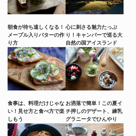
朝食が待ち遠しくなる！
心に刺さる魅力たっぷ
メープル入りバターの作
り！キャンパーで巡る大
り方
自然の国アイスランド
食事は、料理だけじゃな
お洒落で簡単！この夏イ
い！見せ方と食べ方で楽
チ押しのデザート、練乳
しもう
グラニータでひんやり