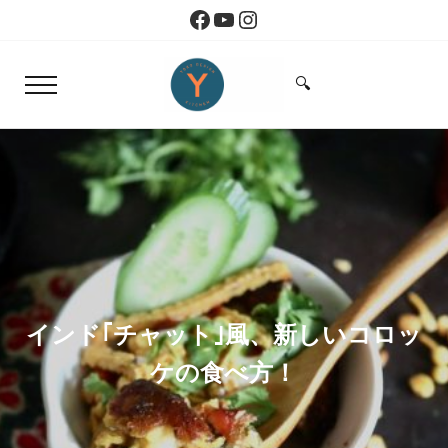
Skip to main content
Skip to header right navigation
Skip to site footer
Facebook
YouTube
Instagram
🔍
Menu
Search...
Yoko Design Kitchen
旅とアートから生まれたボストンのキッチン
インド｢チャット｣風、新しいコロッ
ケの食べ方！