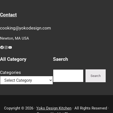
Contact
cooking@yokodesign.com
Newton, MA USA
Facebook
Instagram
YouTube
All Category
Saerch
Search
Categories
Search
Copyright © 2026 ·
Yoko Design Kitchen
· All Rights Reserved ·