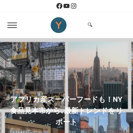
Skip to main content
Skip to header right navigation
Skip to site footer
Facebook
YouTube
Instagram
🔍
Menu
Search...
Yoko Design Kitchen
旅とアートから生まれたボストンのキッチン
アフリカ産スーパーフードも！NY
食品見本市から､最新トレンドをリ
ポート