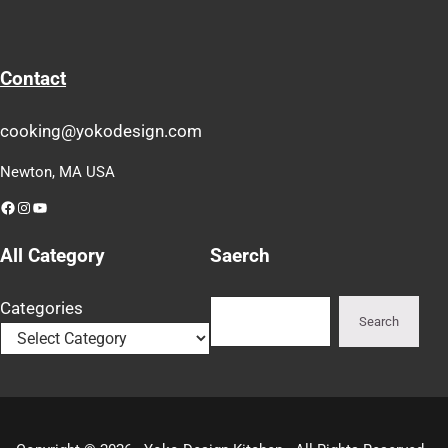
Contact
cooking@yokodesign.com
Newton, MA USA
Facebook
Instagram
YouTube
All Category
Saerch
Search
Categories
Search