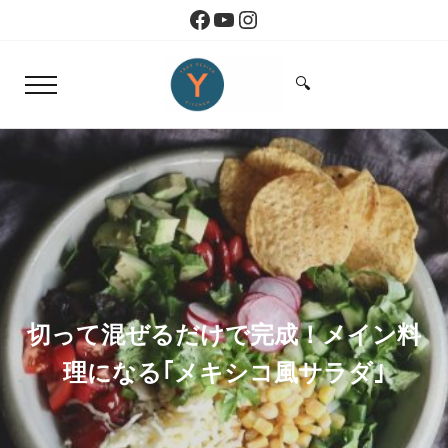
Skip to main content
Skip to header right navigation
Skip to site footer
Facebook
YouTube
Instagram
🔍
Menu
Search...
Yoko Design Kitchen
旅とアートから生まれたボストンのキッチン
切って混ぜるだけで完成！メイン料
理になる｢メキシコ風サラダ｣