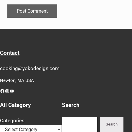
Contact
cooking@yokodesign.com
Newton, MA USA
Facebook
Instagram
YouTube
All Category
Saerch
Search
Categories
Search