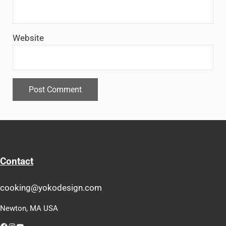
Website
Contact
cooking@yokodesign.com
Newton, MA USA
Facebook
Instagram
YouTube