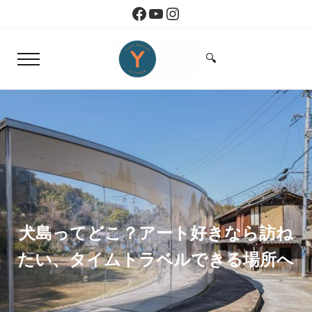
Skip to main content
Skip to header right navigation
Skip to site footer
Facebook
YouTube
Instagram
🔍
Menu
Search...
Yoko Design Kitchen
旅とアートから生まれたボストンのキッチン
犬島ってどこ？アート好きなら訪ね
たい、タイムトラベルできる場所へ