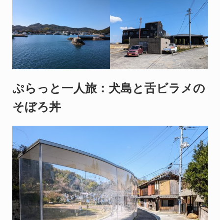
ぷらっと一人旅：犬島と舌ビラメの
そぼろ丼