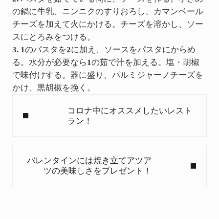
の鍋に牛乳、ニンニクのすりおろし、カマンベール
チーズを加えて火にかける。チーズを溶かし、ソー
スにとろみをつける。
3. 1
のパスタを
2
に加え、ソースをパスタにからめ
る。水分が必要なら
1
の茹で汁を加える。塩・胡椒
で味付けする。器に盛り、パルミジャーノチーズを
かけ、黒胡椒を挽く。
Previous Post:
コロナ中にオススメしたいレスト
ラン！
Next Post:
バレンタインには焼き立てアツア
ツの美味しさをプレゼント！
Reader Interactions