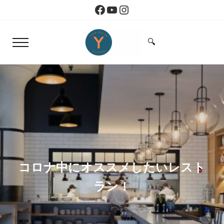
Skip to main content
Skip to header right navigation
Skip to site footer
Facebook
YouTube
Instagram
🔍
Menu
Search...
Yoko Design Kitchen
旅とアートから生まれたボストンのキッチン
コロナ中にオススメしたいレスト
ラン！