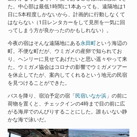
た。中心部は最低1時間に1本あっても、遠隔地は1
日に5本程度しかないから、計画的に行動しなくて
はならない（1日レンタカーをして見所を一気に回
ってしまう方が良かったのかもしれない）。
今夜の宿はそんな遠隔地にある
永田町
という海辺の
町。不便な町だが、ウミガメの産卵で知られてお
り、ヘンリーに見せてあげたいと思い遥々やって来
た。ウミガメ協会はコロナの影響でウミガメツアー
を休止してたが、案内してくれるという地元の民宿
を見つけることができた。
バスを降り、宿泊予定の宿「
民宿いなか浜
」の前に
荷物を置くと、チェックインの4時まで目の前に広
がる海岸でのんびりすることにした。誰もいない静
かな海で泳いだ。