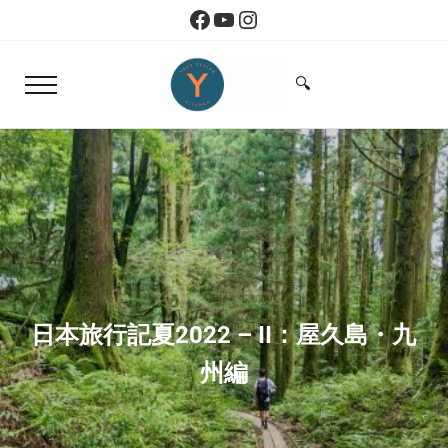
Skip to main content
Skip to header right navigation
Skip to site footer
Facebook
YouTube
Instagram
🔍
Menu
Search...
Yoko Design Kitchen
旅とアートから生まれたボストンのキッチン
日本旅行記夏2022 – II：屋久島・九
州編