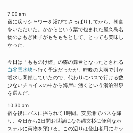
7:00 am
宿に戻りシャワーを浴びてさっぱりしてから、朝食
をいただいた。かからという葉で包まれた屋久島名
物のよもぎ団子がもちもちとして、とっても美味し
かった。
今日は「もものけ姫」の森の舞台となったとされる
白谷雲水峡
へ行く予定だったが、昨晩の大雨で川が
増水し閉鎖していたので、代わりにバスで行ける数
少ないチョイスの中から海岸に湧くという湯泊温泉
を選んだ。
10:30 am
宿を後にバスに揺られて1時間。安房港でバスを降
り、今日から2日間お世話になる縄文杉に便利なホ
ステルに荷物を預ける。この辺りは登山者用にキッ