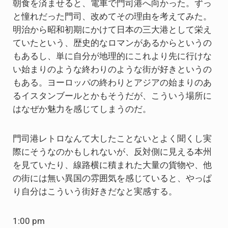
朝食を済ませると、電車で門司港へ向かった。ずっ
と憧れだった門司、改めてその理由を考えてみた。
明治から昭和初期にかけて日本の三大港として栄え
ていたという、歴史的なロマンがあるからというの
もあるし、単に自分が地理的にこれより先に行けな
い始まりのような終わりのような街が好きというの
もある。ヨーロッパの終わりとアジアの始まりのあ
るイスタンブールとかもそうだが、こういう場所に
はなぜか魅力を感じてしまうのだ。
門司港レトロなんて大したことないとよく聞くし実
際にそうなのかもしれないが、反対側に見える本州
を見ていたり、線路横に積まれた大量の貨物や、他
の街には無い異国の雰囲気を感じていると、やっぱ
り自分はこういう街好きだなと実感する。
1:00 pm