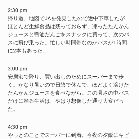
2:30 pm
帰り道、地図でJAを発見したので途中下車したが、
ほとんど生鮮食品は残っておらず、凍ったたんかん
ジュースと醤油だんごをスナックに買って、次のバ
スに飛び乗った。忙しい時間帯なのかバスが1時間
に2本もあった。
3:00 pm
安房港で降り、買い出しのためにスーパーまで歩
く。かなり暑いので日陰で休んで、ほどよく溶けた
たんかんジュースを食べながら。この暑さの中バス
だけに頼る生活は、やはり想像した通り大変だっ
た。
4:30 pm
やっとのことでスーパーに到着。今夜の夕飯にキビ