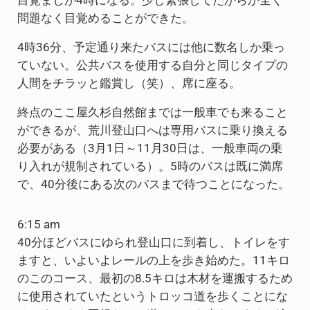
目覚ましが4時になる。少し緊張してたからか全く
問題なく目覚めることができた。
4時36分、予定通り来たバスには他に数名しか乗っ
ていない。公共バスを使用する自分と同じタイプの
人間をチラッと鑑賞し（笑）、席に座る。
終点のここ屋久杉自然館までは一般車でも来ること
ができるが、荒川登山口へは専用バスに乗り換える
必要がある（3月1日～11月30日は、一般車両の乗
り入れが規制されている）。5時のバスは既に満席
で、40分後にある次のバスまで待つことになった。
6:15 am
40分ほどバスにゆられ登山口に到着し、トイレをす
ますと、いよいよレールの上を歩き始めた。11キロ
のこのコース、最初の8.5キロは木材を運搬するため
に使用されていたというトロッコ道を歩くことにな