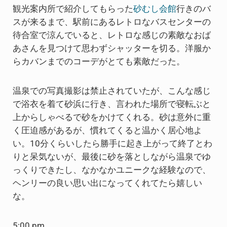
観光案内所で紹介してもらった
砂むし会館
行きのバ
スが来るまで、駅前にあるレトロなバスセンターの
待合室で涼んでいると、レトロな感じの素敵なおば
あさんを見つけて思わずシャッターを切る。洋服か
らカバンまでのコーデがとても素敵だった。
温泉での写真撮影は禁止されていたが、こんな感じ
で浴衣を着て砂浜に行き、言われた場所で寝転ぶと
上からしゃべるで砂をかけてくれる。砂は意外に重
く圧迫感があるが、慣れてくると温かく居心地よ
い。10分くらいしたら勝手に起き上がって終了とわ
りと呆気ないが、最後に砂を落としながら温泉でゆ
っくりできたし、なかなかユニークな経験なので、
ヘンリーの良い思い出になってくれてたら嬉しい
な。
5:00 pm