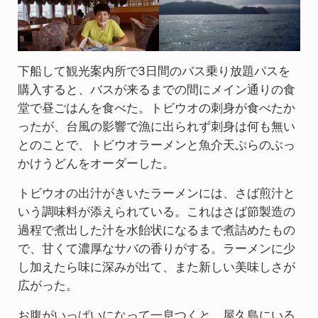
下船して観光案内所で3日間のバス乗り放題パスを
購入すると、バスが来るまでの間にメイン通りの食
堂で昼ごはんを食べた。トビウオの刺身が食べたか
ったが、台風の影響で漁に出られず刺身は何も無い
とのことで、トビウオラーメンと魚介天ぷらのぶっ
かけうどんをオーダーした。
トビウオの出汁がきいたラーメンには、さば煎汁と
いう調味料が添えられている。これはさば節製造の
過程で煮出した汁を水飴状になるまで煮詰めたもの
で、甘くて濃厚なサバの香りがする。ラーメンに少
し加えたら味に深みが出て、また新しい美味しさが
広がった。
お腹がいっぱいになって一息つくと、屋久島にいる