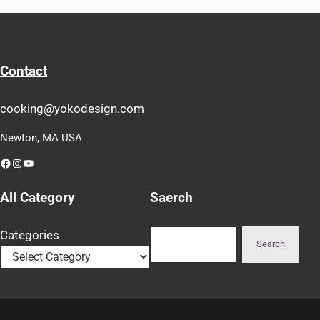
Contact
cooking@yokodesign.com
Newton, MA USA
Facebook
Instagram
YouTube
All Category
Saerch
Search
Categories
Search