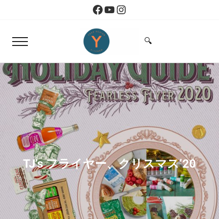
Skip to main content
Skip to header right navigation
Skip to site footer
Facebook
YouTube
Instagram
🔍
Menu
Search...
Yoko Design Kitchen
旅とアートから生まれたボストンのキッチン
TJ’s フライヤー、クリスマス’20