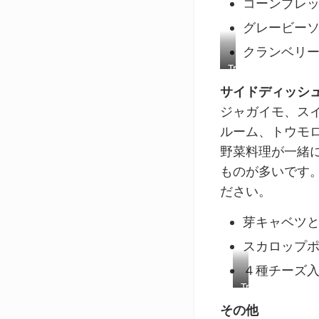
コーンブレ
sprig
グレービー
of
rosemary
クランベリ
Trader
Joe’s
サイドディッシ
Brined
ジャガイモ、ス
Bone-
In
ルーム、トウモ
Half
野菜料理が一緒
Turkey
Breast
ものが多いです
served
ださい。
on
platter
芽キャベツ
with
garnish
スカロップ
of
pomegranate
４種チーズ
&
Trader
greens;
Joe’s
その他
gravy
Scallopini