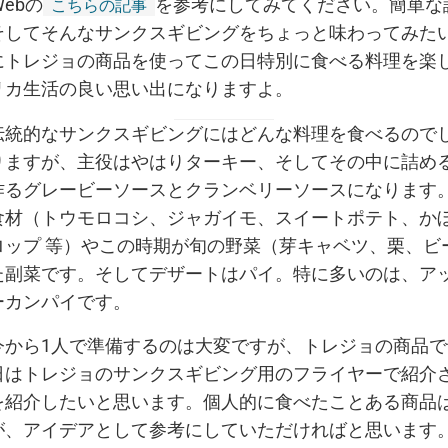
Webの
を参考にしてみてください。簡単な
こちらの記事
そしてそんなサンクスギビングをちょっと味わってみた
にトレジョの商品を使ってこの日特別に食べる料理を楽
リカ生活の良い思い出になりますよ。
伝統的なサンクスギビングにはどんな料理を食べるので
りますが、主役はやはりターキー、そしてその中に詰め
作るグレービーソースとクランベリーソースになります
食材（トウモロコシ、ジャガイモ、スイートポテト、か
ロップ 等）やこの時期が旬の野菜（芽キャベツ、栗、ビ
た副菜です。そしてデザートはパイ。特に多いのは、ア
ーカンパイです。
今から1人で準備するのは大変ですが、トレジョの商品
日はトレジョのサンクスギビング用のフライヤーで紹介
を紹介したいと思います。個人的に食べたことある商品
が、アイデアとして参考にしていただければと思います