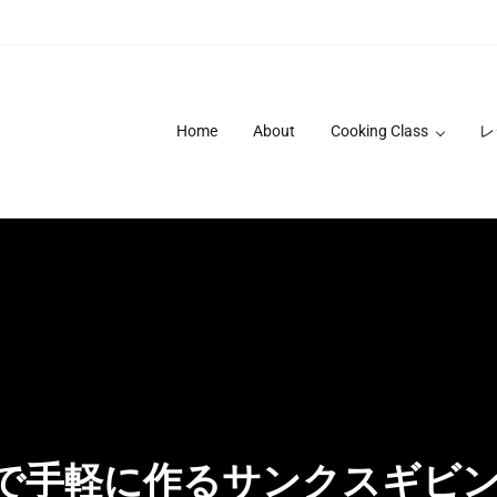
Home
About
Cooking Class
レ
’sで手軽に作るサンクスギビ