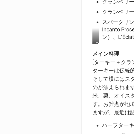
クランベリ
with
in
crushed
broken
クランベリ
pistachios;
pieces
スパークリン
on
and
a
a
Incanto P
platter
couple
ン）、L’Écla
and
with
Trader
made
a
Joe’s
into
dot
メイン料理
Sparkling
a
of
[ターキー＋クラ
Cranberry
appetizer
Balsamic
Juice
ターキーは伝統
bite
Glaze
in
そして横にはス
three
glasses
のが添えられま
with
米、栗、オイス
garnish
す。お雑煮が地
of
fresh
ますが、最近は
cranberries,
lime
ハーフター
slices
and