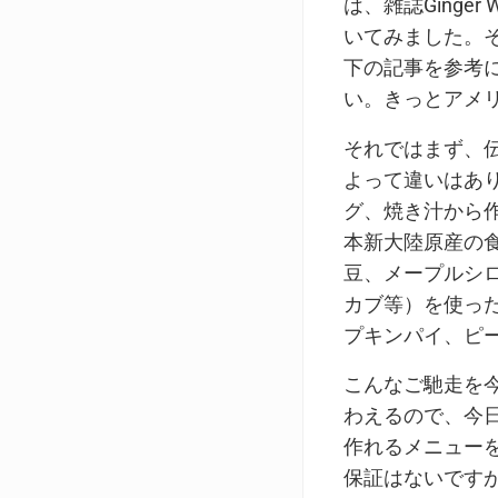
は、雑誌Ginger 
いてみました。
下の記事を参考
い。きっとアメ
それではまず、
よって違いはあ
グ、焼き汁から
本新大陸原産の
豆、メープルシ
カブ等）を使っ
プキンパイ、ピ
こんなご馳走を
わえるので、今
作れるメニュー
保証はないです