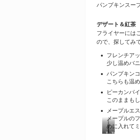
boat
パンプキンスー
Potatoes,
and
baked
carving
in
utensils
a
デザート＆紅茶
on
casserole
フライヤーには
the
dish
side
ので、探してみ
and
some
フレンチア
on
an
少し温めバ
appetizer
パンプキン
plate
with
こちらも温
a
ピーカンパ
side
of
このままも
salad
メープルエ
メープルの
めに入れて
Trader
Trader
Joe’s
Joe’s