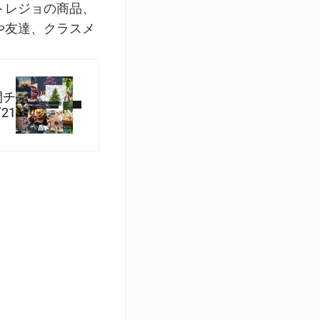
トレジョの商品、
や友達、クラスメ
間チ
21