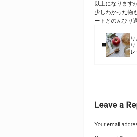
以上になります
Pumpkin
Maple
少しわかった物
Cobbler
Espresso
in
Black
ートとのんびり
two
Tea
Previous Post:
bowls
Blend
topped
in
り
with
a
り
vanilla
white
レ
ice
mug
cream
on
and
a
rosemary
dark
leaves
surface;
leaves,
Reader I
pinecones
and
Leave a Re
other
tree
seed
pods
Your email addres
surrounding