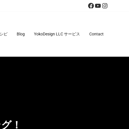
Facebook
YouTube
Instagra
シピ
Blog
YokoDesign LLC サービス
Contact
ング！