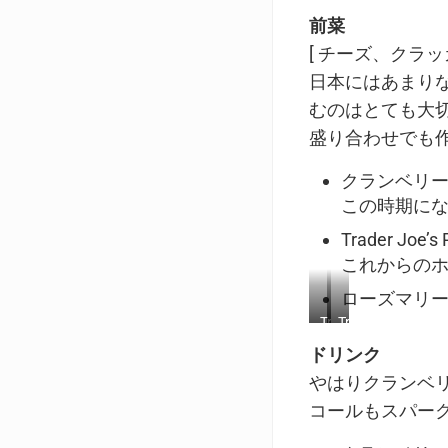
前菜
[ チーズ、クラ
日本にはあまり
むのはとても大
盛り合わせでも
クランベリ
この時期に
Trader Joe’s
これからの
ローズマリ
Trader
Trader
Joe’s
Joe’s
ドリンク
Cranberry
Parmigiano
やはりクランベ
Chévre
Reggiano
Goat
Aged
コールもスパー
Cheese
40
rolled
months