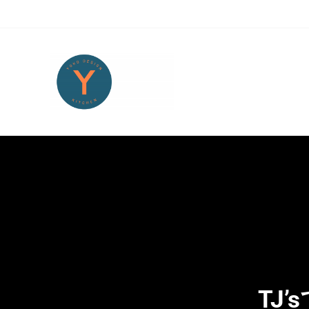
Skip to main content
Skip to header right navigation
Skip to site footer
Yoko Design Kitchen
旅とアートから生まれたボストンのキッチンより・・・
TJ