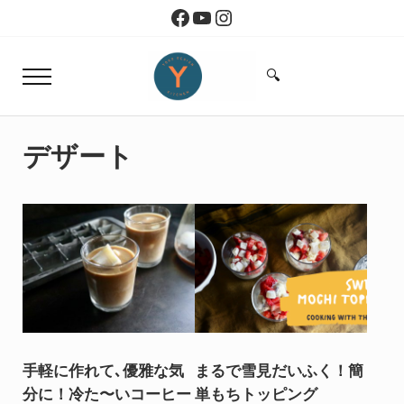
Skip to main content
Skip to header right navigation
Skip to site footer
Facebook
YouTube
Instagram
🔍
Menu
Search...
Yoko Design Kitchen
旅とアートから生まれたボストンのキッチン
デザート
手軽に作れて､優雅な気
まるで雪見だいふく！簡
分に！冷た〜いコーヒー
単もちトッピング