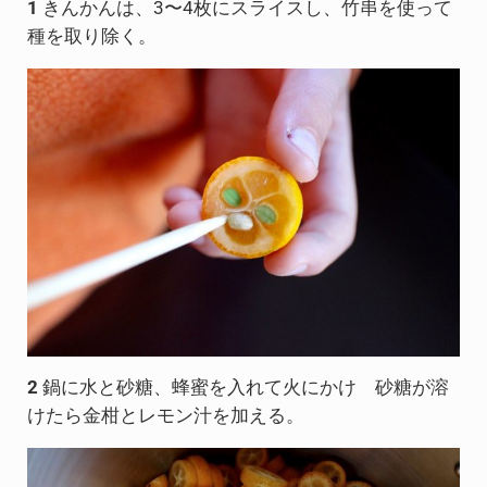
1
きんかんは、3〜4枚にスライスし、竹串を使って
種を取り除く。
2
鍋に水と​砂糖、蜂蜜を入れて火にかけ ​砂糖が溶
けたら金柑とレモン汁​​​​​​を加える。