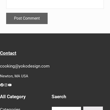
Contact
cooking@yokodesign.com
Newton, MA USA
Facebook
Instagram
YouTube
All Category
Saerch
Search
Categories