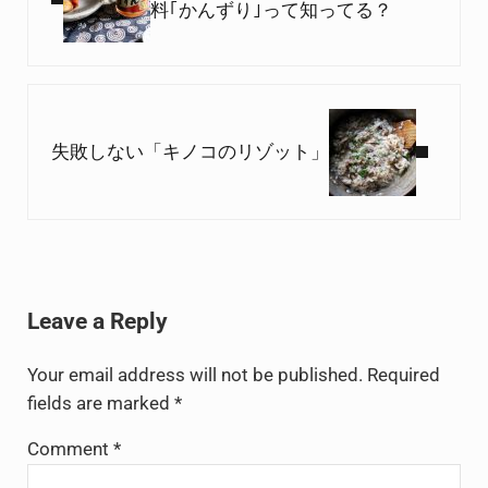
料｢かんずり｣って知ってる？
Next Post:
失敗しない「キノコのリゾット」
Reader Interactions
Leave a Reply
Your email address will not be published.
Required
fields are marked
*
Comment
*