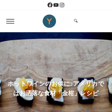
Skip to main content
Skip to header right navigation
Skip to site footer
Facebook
YouTube
Instagram
🔍
Menu
Search...
Yoko Design Kitchen
旅とアートから生まれたボストンのキッチン
ホットワインのお供に♪アメリカで
はお洒落な食材「金柑」レシピ