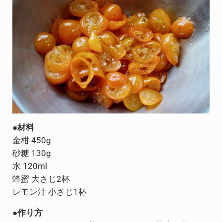
●材料
金柑 450g
砂糖 130g
水​ 120ml​
​蜂蜜 大さじ2杯​
レモン汁 小さじ1杯
●作り方