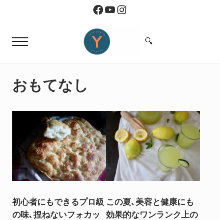
Skip to main content
Skip to header right navigation
Skip to site footer
Facebook
YouTube
Instagram
🔍
Menu
Search...
Yoko Design Kitchen
旅とアートから生まれたボストンのキッチン
おもてなし
初心者にもできるプロ級
この夏､美容と健康にも
の味､捏ねないフォカッ
効果的なワンランク上の