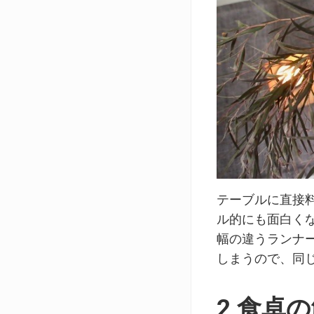
テーブルに直接
ル的にも面白く
幅の違うランナ
しまうので、同
2 食卓