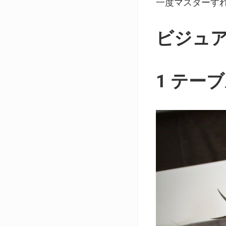
一度マスターす
ビジュ
1 テー