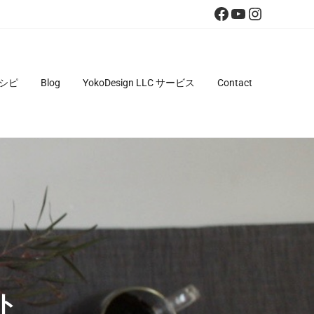
Facebook
YouTube
Instagra
シピ
Blog
YokoDesign LLC サービス
Contact
ト