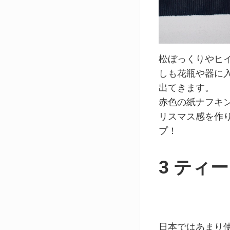
松ぼっくりやヒ
しも花瓶や器に
出てきます。
赤色の紙ナフキ
リスマス感を作
プ！
3 ティ
日本ではあまり