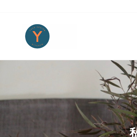
Skip to main content
Skip to header right navigation
Skip to site footer
Yoko Design Kitchen
旅とアートから生まれたボストンのキッチンより・・・