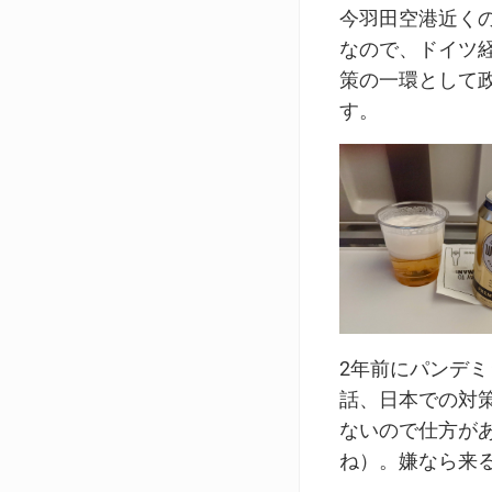
今羽田空港近く
なので、ドイツ
策の一環として
す。
2年前にパンデ
話、日本での対
ないので仕方が
ね）。嫌なら来