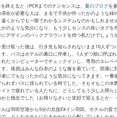
査を終えると（PCRまでのナンセンスは、
夏のブログ
を
の滞在が必要な人は、まるで子供が作ったかのような緑
。遠くからでも一眼でわかるシステムなのかもしれませ
たかのような気分になり、もう少しセンスの良いタグを
手にデザインのバックグラウンドを持つ私だけでしょう
を受け取った後は、行き先も知らされないまま10人ずつ
ます。バスはホテルの裏口に停車し、1人ずつ順に呼ば
されたコンピューターでチェックインし、専用のエレベ
ます。係員はみんな白衣のような服を着ていて、部屋に
罪者にでもなったかのような気分になってきます。一番
げられずバスに揺られている時でした。そもそもこの水
ライトで疲れている人たちに、どうしてもう少し人間ら
のかと残念でした（お帰りなさいと笑顔で迎えるとか・
テルは羽田空港から5分の京急EXイン羽田。ホテルの質
ので、どんなホテルになるかかなり心配していましたが