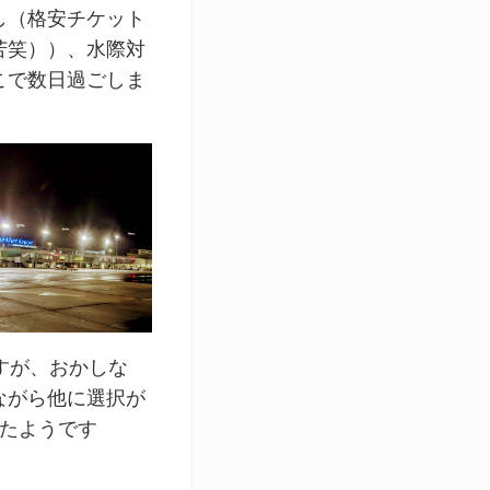
し（格安チケット
苦笑））、水際対
こで数日過ごしま
すが、おかしな
ながら他に選択が
ったようです