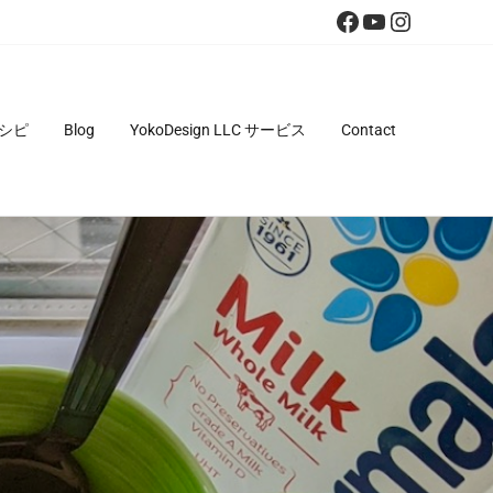
Facebook
YouTube
Instagra
シピ
Blog
YokoDesign LLC サービス
Contact
・