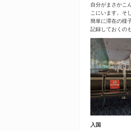
自分がまさかこ
こにいます。そ
簡単に滞在の様
記録しておくの
入国