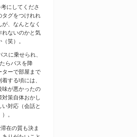
参考にしてくださ
のタグをつけれれ
んが、なんとなく
作れないのかと気
か（笑）。
バスに乗せられ、
れたらバスを降
ーターで部屋まで
到着する頃には、
後味が悪かったの
際対策自体おかし
しい対応（会話と
・）。
で滞在の質も決ま
、ありがたいこと