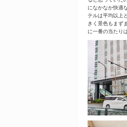
になかなか快適
テルは平均以上
きく景色もまず
に一番の当たり