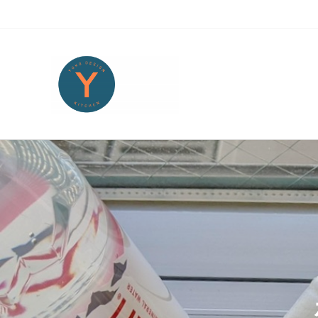
Skip to main content
Skip to header right navigation
Skip to site footer
Yoko Design Kitchen
旅とアートから生まれたボストンのキッチンより・・・