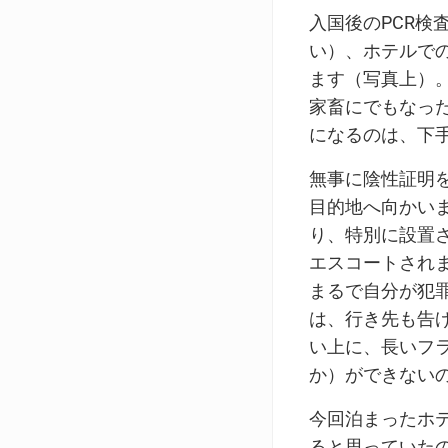
入国後のPCR検
い）、ホテルで
ます（写真上）
家畜にでもなっ
になるのは、下
無事に陰性証明
目的地へ向かい
り、特別に設置
エスコートされ
まるで自分が犯
は、行き先も告
い上に、長いフ
か）ができない
今回泊まったホ
ると思っていた