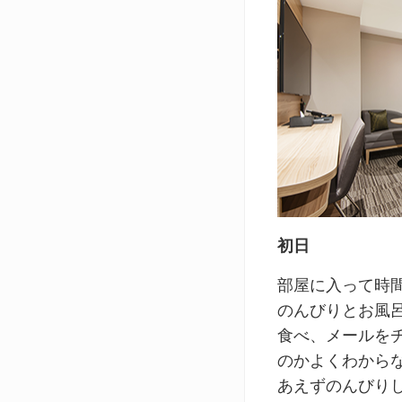
初日
部屋に入って時
のんびりとお風
食べ、メールを
のかよくわから
あえずのんびり