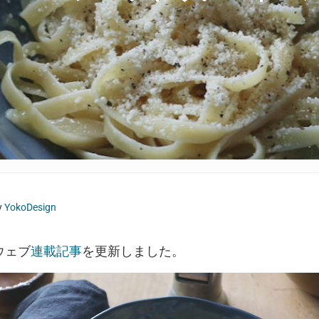
y
YokoDesign
」ウェブ
連載記事
を更新しました。