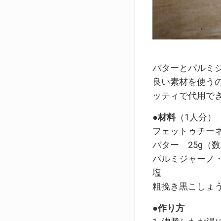
バターとパルミ
良い素材を使う
ッティで代用で
●材料
（1人分）
フェットゥチーネ
バター 25g（
パルミジャーノ・
塩
粗挽き黒こしょ
●作り方