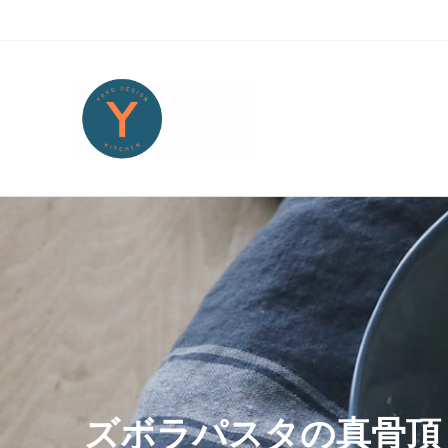
Skip to main content
Skip to header right navigation
Skip to site footer
Yoko Design Kitchen
旅とアートから生まれたボストンのキッチンより・・・
ズボラパスタの真骨頂