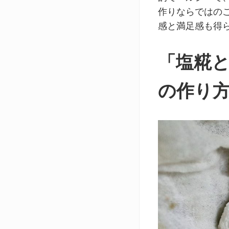
作りならではの
感と満足感も得
「塩糀
の作り