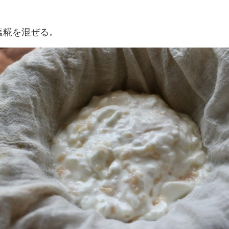
塩糀を混ぜる。