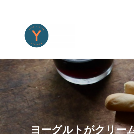
Skip to main content
Skip to header right navigation
Skip to site footer
Yoko Design Kitchen
旅とアートから生まれたボストンのキッチンより・・・
ヨーグルトがクリー