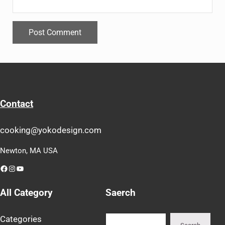
Contact
cooking@yokodesign.com
Newton, MA USA
Facebook
Instagram
YouTube
All Category
Saerch
Search
Categories