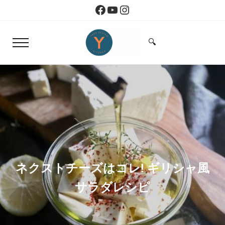
Skip to main content
Skip to header right navigation
Skip to site footer
Facebook
YouTube
Instagram
🔍
Menu
Search...
Yoko Design Kitchen
旅とアートから生まれたボストンのキッチン
ネクストチーズはコレ! ギリシャ風
サラダレシピ