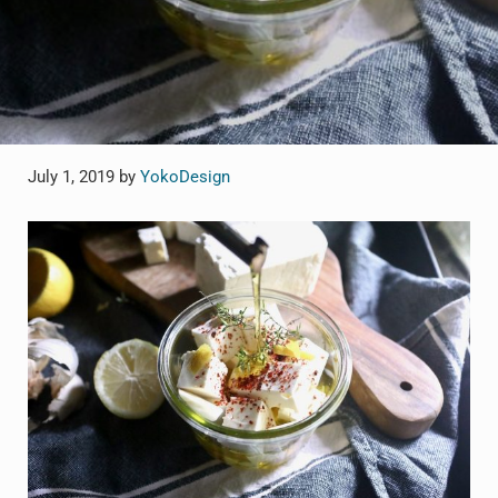
July 1, 2019
by
YokoDesign