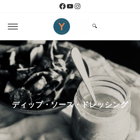
Skip to main content
Skip to header right navigation
Skip to site footer
Facebook
YouTube
Instagram
🔍
Menu
Search...
Yoko Design Kitchen
旅とアートから生まれたボストンのキッチン
ディップ・ソース・ドレッシング