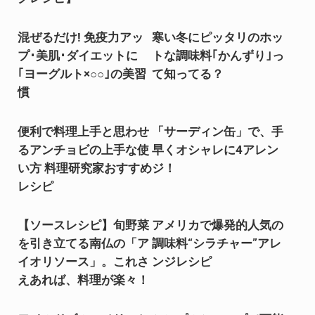
混ぜるだけ! 免疫力アッ
寒い冬にピッタリのホッ
プ･美肌･ダイエットに
トな調味料｢かんずり｣っ
｢ヨーグルト×○○｣の美習
て知ってる？
慣
便利で料理上手と思わせ
「サーディン缶」で、手
るアンチョビの上手な使
早くオシャレに4アレン
い方 料理研究家おすすめ
ジ！
レシピ
【ソースレシピ】旬野菜
アメリカで爆発的人気の
を引き立てる南仏の「ア
調味料“シラチャー”アレ
イオリソース」。これさ
ンジレシピ
えあれば、料理が楽々！