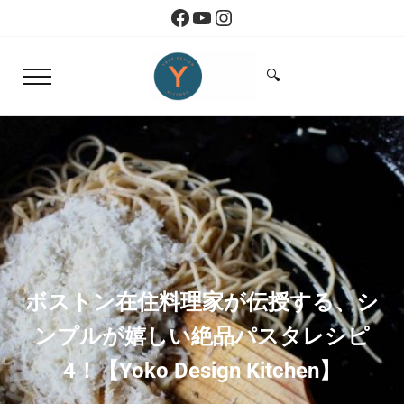
Skip to main content
Skip to header right navigation
Skip to site footer
Facebook
YouTube
Instagram
🔍
Menu
Search...
Yoko Design Kitchen
旅とアートから生まれたボストンのキッチン
ボストン在住料理家が伝授する、シ
ンプルが嬉しい絶品パスタレシピ
4！【Yoko Design Kitchen】