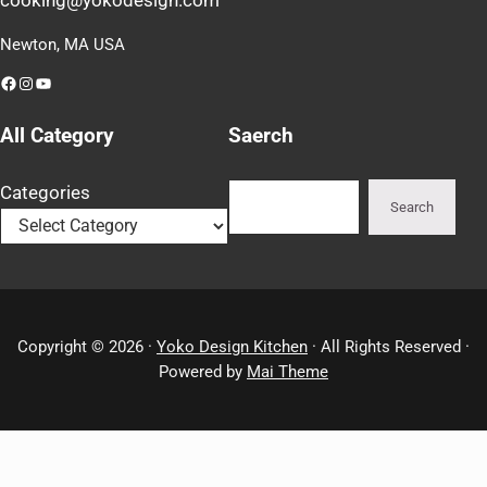
cooking@yokodesign.com
Newton, MA USA
Facebook
Instagram
YouTube
All Category
Saerch
Search
Categories
Search
Copyright © 2026 ·
Yoko Design Kitchen
· All Rights Reserved ·
Powered by
Mai Theme