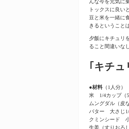
んな今を元気に
トックスに良い
豆と米を一緒に
きるということ
夕飯にキチュリ
ること間違いな
｢キチュ
●材料
（1人分）
米 1/4カップ（5
ムングダル（皮な
バター 大さじ1/
クミンシード 小
生姜（すりおろ