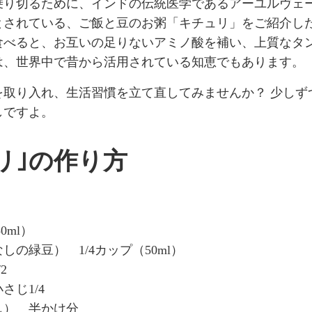
乗り切るために、インドの伝統医学であるアーユルヴェ
とされている、ご飯と豆のお粥「キチュリ」をご紹介し
食べると、お互いの足りないアミノ酸を補い、上質なタ
は、世界中で昔から活用されている知恵でもあります。
を取り入れ、生活習慣を立て直してみませんか？ 少しず
しですよ。
リ｣の作り方
0ml）
しの緑豆） 1/4カップ（50ml）
2
さじ1/4
し） 半かけ分