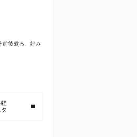
分前後煮る。好み
手軽
スタ