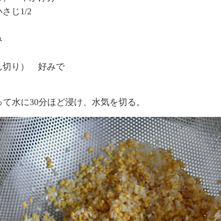
さじ1/2
み
ん切り） 好みで
って水に30分ほど浸け、水気を切る。