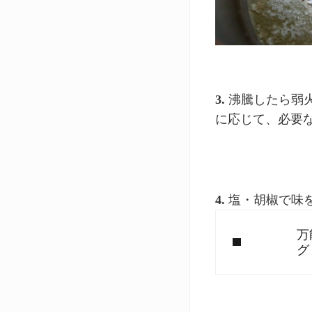
3.
沸騰したら弱
に応じて、必要
4.
塩・胡椒で味
Previous Post:
万
グ