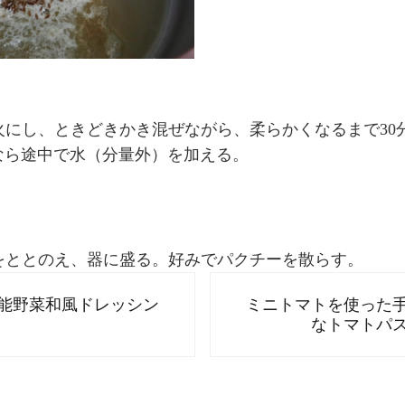
火にし、ときどきかき混ぜながら、柔らかくなるまで30
なら途中で水（分量外）を加える。
をととのえ、器に盛る。好みでパクチーを散らす。
Next Post:
能野菜和風ドレッシン
ミニトマトを使った
なトマトパ