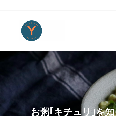
Skip to main content
Skip to header right navigation
Skip to site footer
旅とアートから生まれたボストンのキッチンより・・・
Yoko Design Kitchen
お粥｢キチュリ｣を