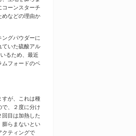
にコーンスターチ
ためなどの理由か
キングパウダーに
れていた硫酸アル
ているため、最近
ラムフォードのベ
ますが、これは種
ので、２度に分け
２回目は加熱した
、膨らまないとい
アクティングで