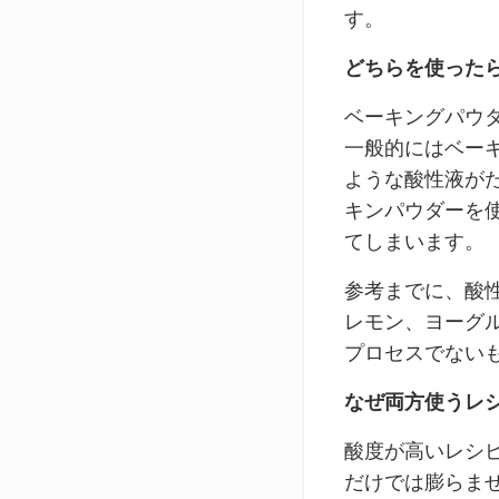
す。
どちらを使った
ベーキングパウ
一般的にはベー
ような酸性液が
キンパウダーを
てしまいます。
参考までに、酸
レモン、ヨーグ
プロセスでない
なぜ両方使うレ
酸度が高いレシ
だけでは膨らま