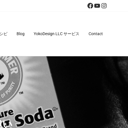
Facebook
YouTube
Instagra
シピ
Blog
YokoDesign LLC サービス
Contact
違い