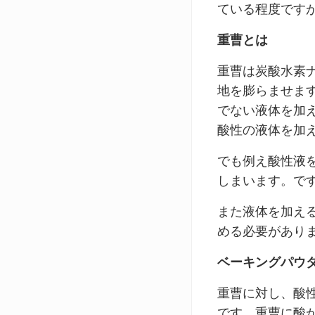
ている程度です
重曹とは
重曹は炭酸水素
地を膨らませま
でない液体を加
酸性の液体を加
でも例え酸性液
しまいます。で
また液体を加え
める必要があり
ベーキングパウ
重曹に対し、酸
です。重曹に酸