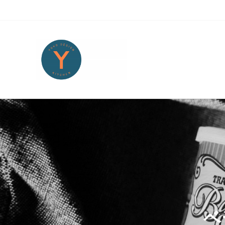
Skip to main content
Skip to header right navigation
Skip to site footer
Yoko Design Kitchen
旅とアートから生まれたボストンのキッチンより・・・
ベ