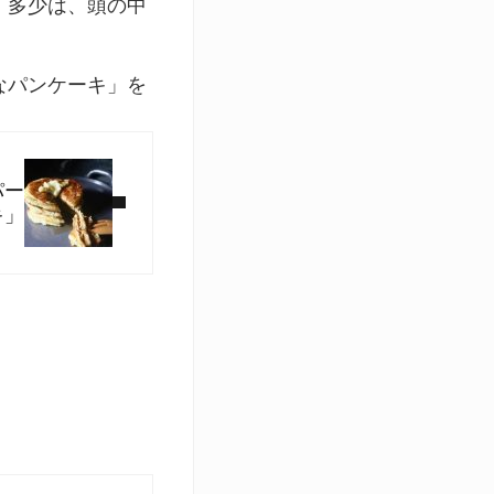
。多少は、頭の中
なパンケーキ」を
パー
キ」