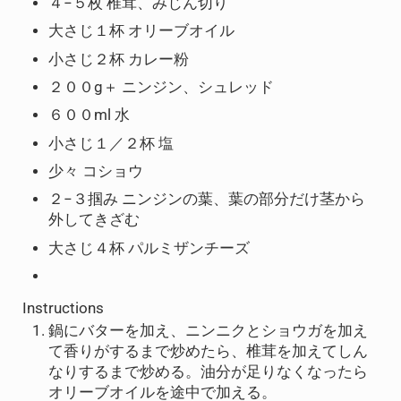
４−５枚 椎茸、みじん切り
大さじ１杯 オリーブオイル
小さじ２杯 カレー粉
２００g＋ ニンジン、シュレッド
６００ml 水
小さじ１／２杯 塩
少々 コショウ
２−３掴み ニンジンの葉、葉の部分だけ茎から
外してきざむ
大さじ４杯 パルミザンチーズ
Instructions
鍋にバターを加え、ニンニクとショウガを加え
て香りがするまで炒めたら、椎茸を加えてしん
なりするまで炒める。油分が足りなくなったら
オリーブオイルを途中で加える。