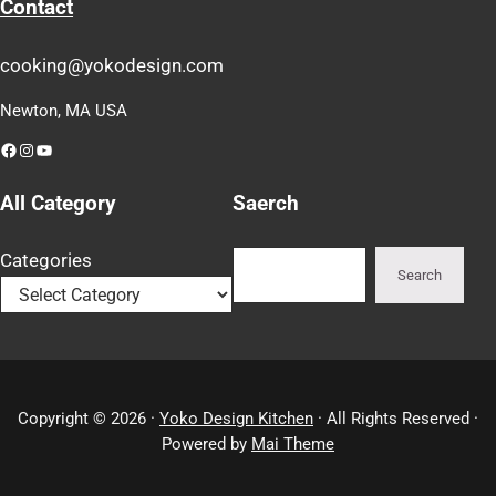
Contact
cooking@yokodesign.com
Newton, MA USA
Facebook
Instagram
YouTube
All Category
Saerch
Search
Categories
Search
Copyright © 2026 ·
Yoko Design Kitchen
· All Rights Reserved ·
Powered by
Mai Theme