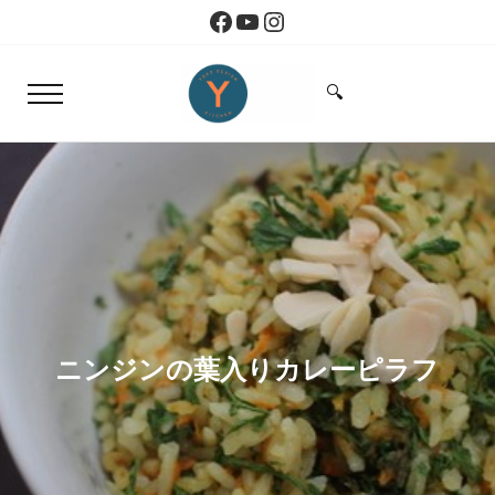
Skip to main content
Skip to header right navigation
Skip to site footer
Facebook
YouTube
Instagram
🔍
Menu
Search...
Yoko Design Kitchen
旅とアートから生まれたボストンのキッチン
ニンジンの葉入りカレーピラフ