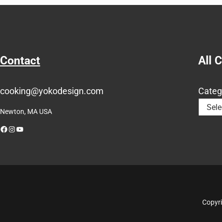
Contact
All 
cooking@yokodesign.com
Categ
Newton, MA USA
Facebook
Instagram
YouTube
Copyri