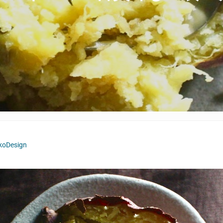
koDesign