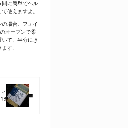
う間に簡単でヘル
して使えますよ。
ンの場合、フォイ
Fのオーブンで柔
置いて、半分にき
きます。
ライ
18