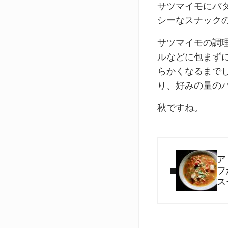
サツマイモにバ
シーなスナック
サツマイモの調
ルなどに包まずに
らかくなるまで
り、好みの量の
秋ですね。
Previous Post:
ア
フ
ス