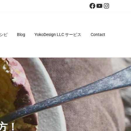
Facebook
YouTube
Instagra
シピ
Blog
YokoDesign LLC サービス
Contact
方！