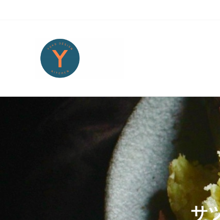
Skip to main content
Skip to header right navigation
Skip to site footer
Yoko Design Kitchen
旅とアートから生まれたボストンのキッチンより・・・
サ