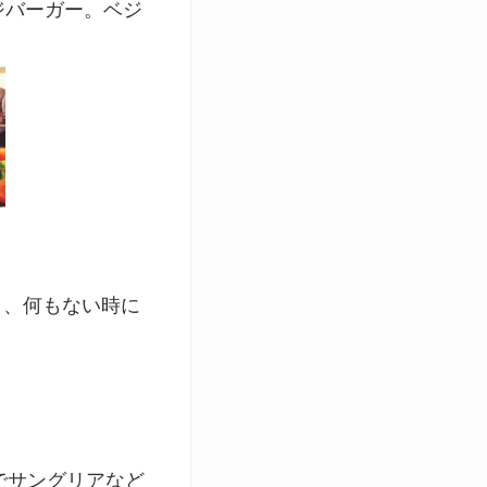
入りベジバーガー。ベジ
！
り、何もない時に
。
のでサングリアなど