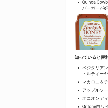
Quinoa C
バーガーが好
知っていると便
ベジタリア
トルティー
マカロニ＆
アップルソ
オニオンデ
Grifon