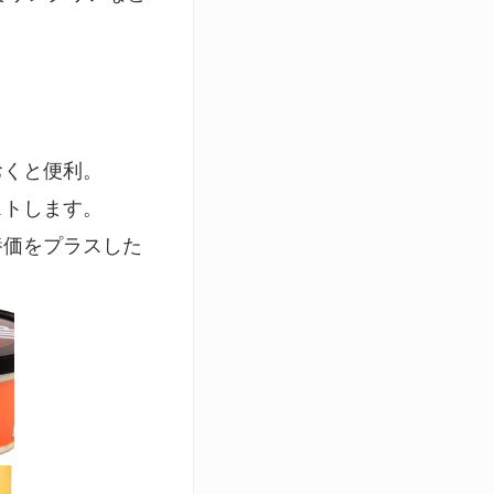
。
おくと便利。
ストします。
養価をプラスした