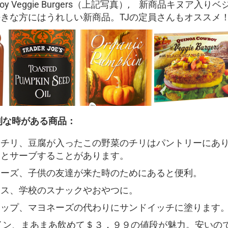
owboy Veggie Burgers（上記写真）, 新商品キヌア
きな方にはうれしい新商品。TJの定員さんもオススメ
利な時がある商品：
ンチリ、豆腐が入ったこの野菜のチリはパントリーにあ
ヤとサーブすることがあります。
チーズ、子供の友達が来た時のためにあると便利。
ース、学校のスナックやおやつに。
ィップ、マヨネーズの代わりにサンドイッチに塗ります
e白ワイン、まあまあ飲めて＄３．９９の値段が魅力。安い