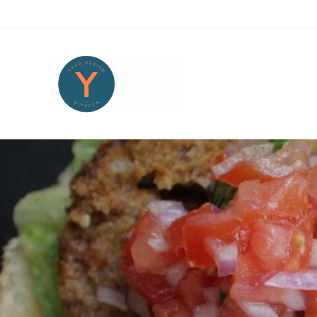
Skip to main content
Skip to header right navigation
Skip to site footer
Yoko Design Kitchen
旅とアートから生まれたボストンのキッチンより・・・