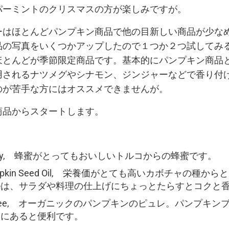
パーミントのクリスマスの方が楽しみですが。
ーはほとんどパンプキン商品で他の目新しい商品が少な
品の写真をいくつかアップしたので１つか２つ試してみ
ほとんどが季節限定商品です。基本的にパンプキン商品
用されるナツメグやシナモン、ジンジャーなどで香り付
のが苦手な方にはオススメできませんが。
商品からスタートします。
 Honey, 蜂蜜がとってもおいしいトルコからの蜂蜜です。
Pumpkin Seed Oil, 栄養価がとても高いカボチャの種
ルは、サラダや料理の仕上げにちょっとたらすとコクと
 Puree, オーガニックのパンプキンのピュレ。パンプキ
きにあると便利です。