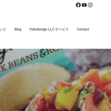
Facebook
YouTube
Instagra
シピ
Blog
YokoDesign LLC サービス
Contact
秋