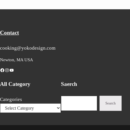
Contact
cooking@yokodesign.com
Newton, MA USA
Facebook
Instagram
YouTube
All Category
Saerch
Search
Categories
Search