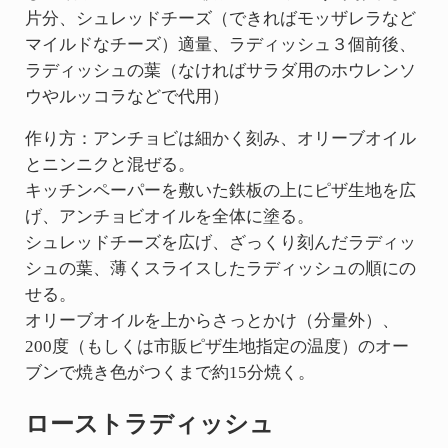
片分、シュレッドチーズ（できればモッザレラなど
マイルドなチーズ）適量、ラディッシュ３個前後、
ラディッシュの葉（なければサラダ用のホウレンソ
ウやルッコラなどで代用）
作り方：アンチョビは細かく刻み、オリーブオイル
とニンニクと混ぜる。
キッチンペーパーを敷いた鉄板の上にピザ生地を広
げ、アンチョビオイルを全体に塗る。
シュレッドチーズを広げ、ざっくり刻んだラディッ
シュの葉、薄くスライスしたラディッシュの順にの
せる。
オリーブオイルを上からさっとかけ（分量外）、
200度（もしくは市販ピザ生地指定の温度）のオー
ブンで焼き色がつくまで約15分焼く。
ローストラディッシュ