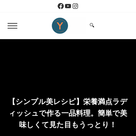
Skip to main content
Skip to header right navigation
Skip to site footer
Facebook
YouTube
Instagram
🔍
Menu
Search...
Yoko Design Kitchen
旅とアートから生まれたボストンのキッチン
【シンプル美レシピ】栄養満点ラデ
ィッシュで作る一品料理。簡単で美
味しくて見た目もうっとり！