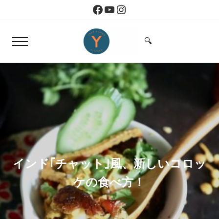
Skip to main content
Skip to header right navigation
Skip to site footer
Facebook
YouTube
Instagram
🔍
Menu
Search...
Yoko Design Kitchen
旅とアートから生まれたボストンのキッチン
インド｢チャット｣風、新しいコロッ
ケの食べ方！