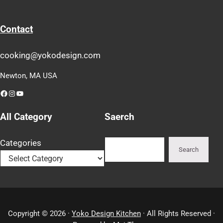
Contact
cooking@yokodesign.com
Newton, MA USA
Facebook
Instagram
YouTube
All Category
Saerch
Search
Categories
Search
Copyright © 2026 ·
Yoko Design Kitchen
· All Rights Reserved ·