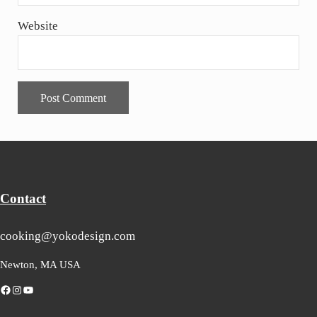
Website
Contact
cooking@yokodesign.com
Newton, MA USA
Facebook
Instagram
YouTube