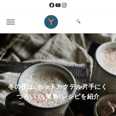
Skip to main content
Skip to header right navigation
Skip to site footer
Facebook
YouTube
Instagram
🔍
Menu
Search...
Yoko Design Kitchen
旅とアートから生まれたボストンのキッチン
冬の夜は､ホットカクテル片手にく
つろいで｡簡単3レシピを紹介