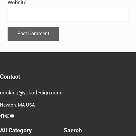
Website
Contact
cooking@yokodesign.com
Newton, MA USA
Facebook
Instagram
YouTube
All Category
Saerch