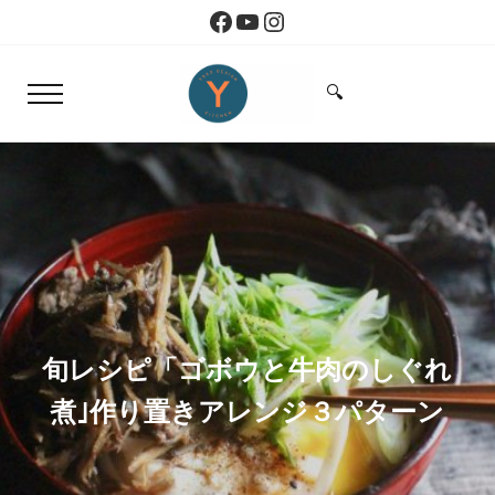
Skip to main content
Skip to header right navigation
Skip to site footer
Facebook
YouTube
Instagram
🔍
Menu
Search...
Yoko Design Kitchen
旅とアートから生まれたボストンのキッチン
旬レシピ「ゴボウと牛肉のしぐれ
煮｣作り置きアレンジ３パターン