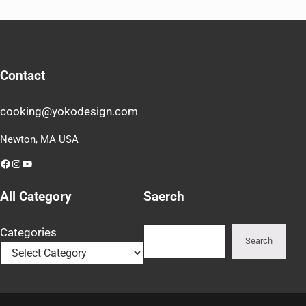
Contact
cooking@yokodesign.com
Newton, MA USA
Facebook
Instagram
YouTube
All Category
Saerch
Search
Categories
Search