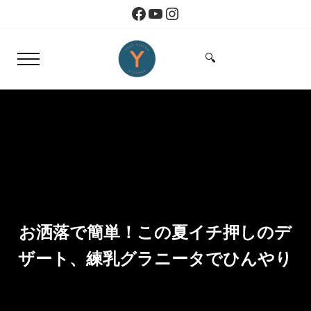
Skip to main content
Skip to header right navigation
Skip to site footer
Facebook
YouTube
Instagram
🔍
Menu
Search...
Yoko Design Kitchen
旅とアートから生まれたボストンのキッチン
お洒落で簡単！この夏イチ押しのデ
ザート、練乳グラニータでひんやり