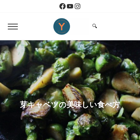
Skip to main content
Skip to header right navigation
Skip to site footer
Facebook
YouTube
Instagram
🔍
Menu
Search...
Yoko Design Kitchen
旅とアートから生まれたボストンのキッチン
芽キャベツの美味しい食べ方