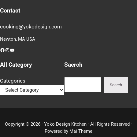
Contact
cooking@yokodesign.com
Newton, MA USA
Facebook
Instagram
YouTube
All Category
Saerch
Search
Categories
Search
Copyright © 2026 ·
Yoko Design Kitchen
· All Rights Reserved ·
Powered by
Mai Theme