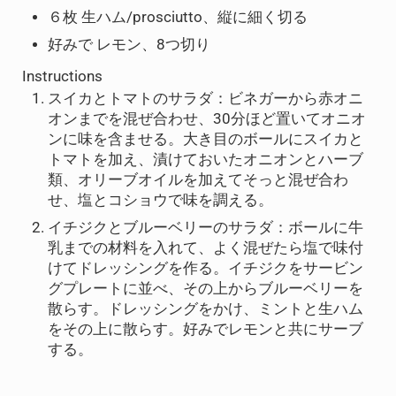
６枚 生ハム/prosciutto、縦に細く切る
好みで レモン、8つ切り
Instructions
スイカとトマトのサラダ：ビネガーから赤オニ
オンまでを混ぜ合わせ、30分ほど置いてオニオ
ンに味を含ませる。大き目のボールにスイカと
トマトを加え、漬けておいたオニオンとハーブ
類、オリーブオイルを加えてそっと混ぜ合わ
せ、塩とコショウで味を調える。
イチジクとブルーベリーのサラダ：ボールに牛
乳までの材料を入れて、よく混ぜたら塩で味付
けてドレッシングを作る。イチジクをサービン
グプレートに並べ、その上からブルーベリーを
散らす。ドレッシングをかけ、ミントと生ハム
をその上に散らす。好みでレモンと共にサーブ
する。