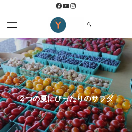
Skip to main content
Skip to header right navigation
Skip to site footer
Facebook
YouTube
Instagram
🔍
Menu
Search...
Yoko Design Kitchen
旅とアートから生まれたボストンのキッチン
２つの夏にぴったりのサラダ