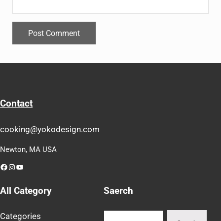
Contact
cooking@yokodesign.com
Newton, MA USA
Facebook
Instagram
YouTube
All Category
Saerch
Search
Categories