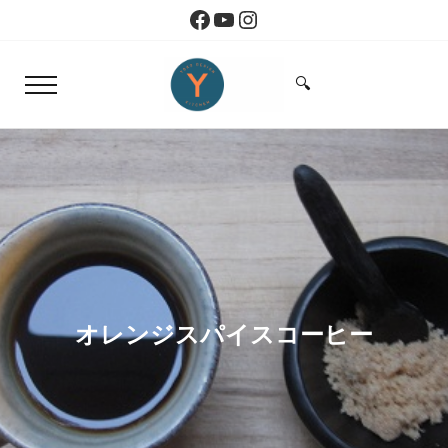
Skip to main content
Skip to header right navigation
Skip to site footer
Facebook
YouTube
Instagram
🔍
Menu
Search...
Yoko Design Kitchen
旅とアートから生まれたボストンのキッチン
オレンジスパイスコーヒー