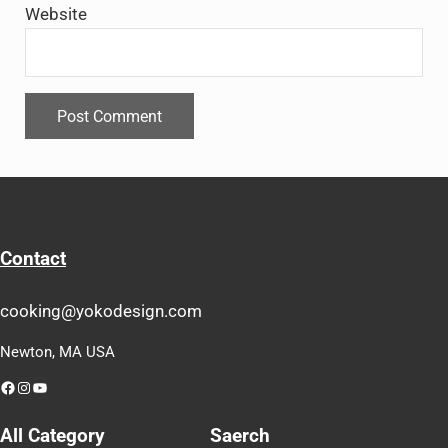
Website
Contact
cooking@yokodesign.com
Newton, MA USA
Facebook
Instagram
YouTube
All Category
Saerch