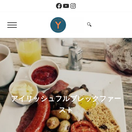
Skip to main content
Skip to header right navigation
Skip to site footer
Facebook
YouTube
Instagram
🔍
Menu
Search...
Yoko Design Kitchen
旅とアートから生まれたボストンのキッチン
アイリッシュフルブレックファー
スト