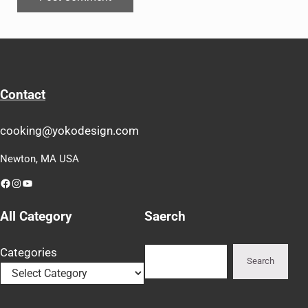
Contact
cooking@yokodesign.com
Newton, MA USA
Facebook
Instagram
YouTube
All Category
Saerch
Search
Categories
Search