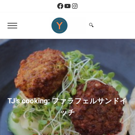
Skip to main content
Skip to header right navigation
Skip to site footer
Facebook
YouTube
Instagram
🔍
Menu
Search...
Yoko Design Kitchen
旅とアートから生まれたボストンのキッチン
TJ’s cooking: ファラフェルサンドイ
ッチ