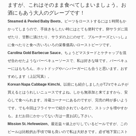
ますが、これはそのまま食べてしまいましょう。お
酒にもあう大人のグレープです！
Steamed & Peeled Baby Beets、
ビーツをローストするには１時間もか
かってしまうので、手抜きをしたい時にはとても便利です。卵サラダに混
ぜたり、甘酢に漬けたり、サラダの上にのせて、ブルーチーズといっしょ
に食べたりと食べ方いろいろの栄養価高いローストビーツです。
Carolina Gold Barbecue Sauce、
ちょうどマスタードとケチャップを混
ぜ合わせたようなバーベキューソースで、私は好きな味です。バーベキュ
ーにはもちろん、ホットドッグやハンバーガーにも合うと思います。おす
すめします（上記写真）。
Korean Napa Cabbage Kimchi、
以前にも紹介しましたがTJ’sでキムチが
買えるとはうれしいニュースですよね。しかも無添加と来てますから、安
心して食べられます。冷蔵コーナーにあるのですが、完売の時が多いよう
です。でも今回はフライヤーで紹介されているので、ストックを増やすか
も。まだお目にかかってない方は一度お試し下さい。
Mission St. Hefeweizen、
最近益々値上がりしているビールですが、この
ビールは比較的お手頃で味も良いので私は大好きです。必ず地下室にスト