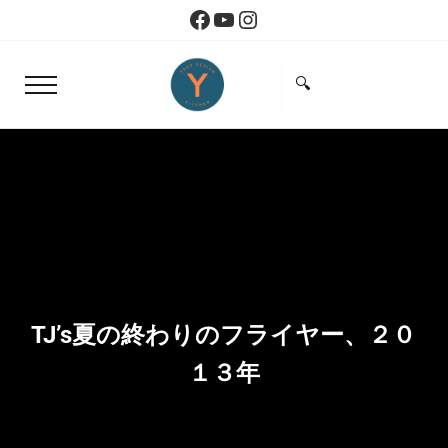
Skip to main content
Skip to header right navigation
Skip to site footer
Facebook
YouTube
Instagram
🔍
Menu
Search...
Yoko Design Kitchen
旅とアートから生まれたボストンのキッチン
TJ’s夏の終わりのフライヤー、２０
１３年