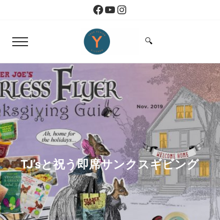
Skip to main content
Skip to header right navigation
Skip to site footer
Facebook
YouTube
Instagram
🔍
Menu
Search...
Yoko Design Kitchen
旅とアートから生まれたボストンのキッチン
TJ’sと祝う即席サンクスギビング