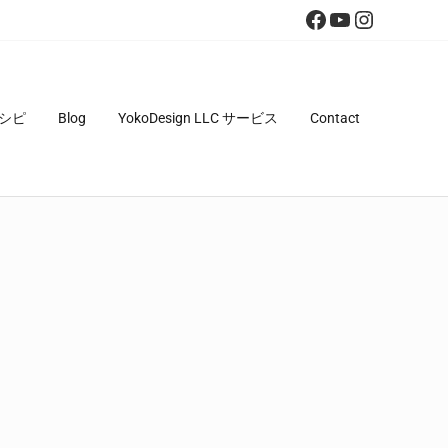
Facebook
YouTube
Instagra
シピ
Blog
YokoDesign LLC サービス
Contact