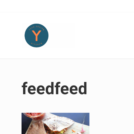
Skip to main content
Skip to header right navigation
Skip to site footer
Yoko Design Kitchen
旅とアートから生まれたボストンのキッチンより・・・
feedfeed