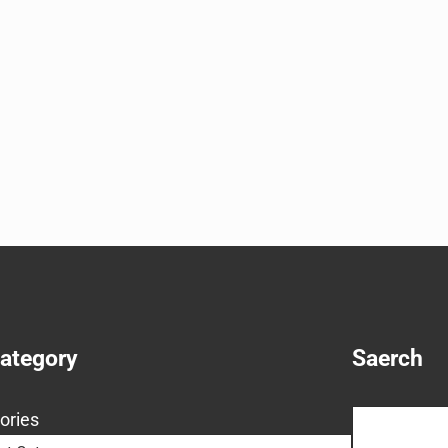
Category
Saerch
Search
ories