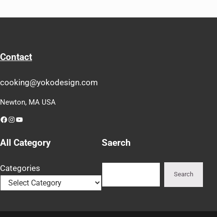
Contact
cooking@yokodesign.com
Newton, MA USA
Facebook
Instagram
YouTube
All Category
Saerch
Search
Categories
Search