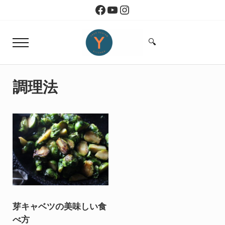
Skip to main content
Skip to header right navigation
Skip to site footer
Facebook
YouTube
Instagram
🔍
Menu
Search...
Yoko Design Kitchen
旅とアートから生まれたボストンのキッチン
調理法
芽キャベツの美味しい食
べ方