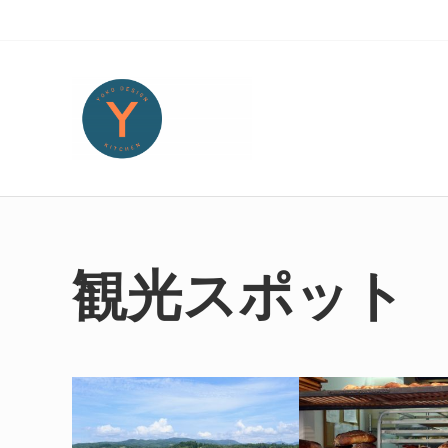
Skip to main content
Skip to header right navigation
Skip to site footer
Yoko Design Kitchen
旅とアートから生まれたボストンのキッチンより・・・
観光スポット