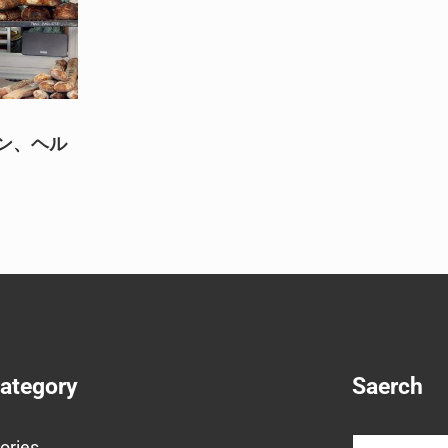
ン、ヘル
Category
Saerch
Search
ories