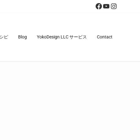
Facebook
YouTube
Instagra
シピ
Blog
YokoDesign LLC サービス
Contact