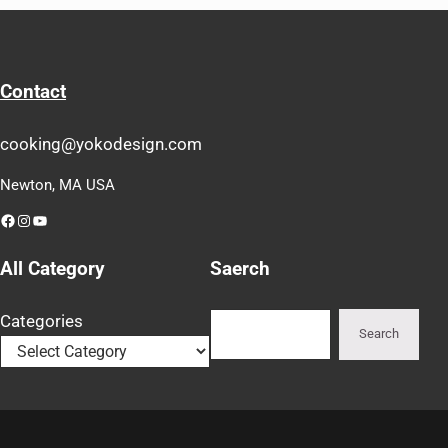
Contact
cooking@yokodesign.com
Newton, MA USA
Facebook
Instagram
YouTube
All Category
Saerch
Search
Categories
Search