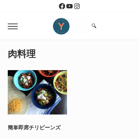
Skip to main content
Skip to header right navigation
Skip to site footer
Facebook
YouTube
Instagram
🔍
Menu
Search...
Yoko Design Kitchen
旅とアートから生まれたボストンのキッチン
肉料理
簡単即席チリビーンズ