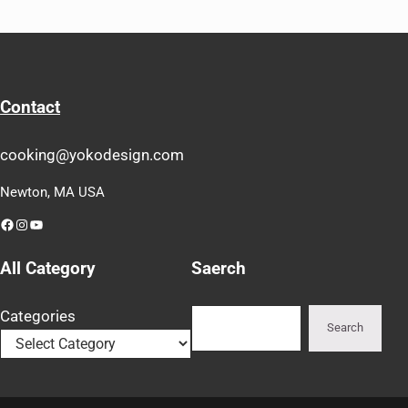
Contact
cooking@yokodesign.com
Newton, MA USA
Facebook
Instagram
YouTube
All Category
Saerch
Search
Categories
Search