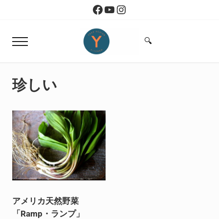
Skip to main content
Skip to header right navigation
Skip to site footer
Facebook
YouTube
Instagram
🔍
Menu
Search...
Yoko Design Kitchen
旅とアートから生まれたボストンのキッチン
珍しい
アメリカ天然野菜
「Ramp・ランプ」