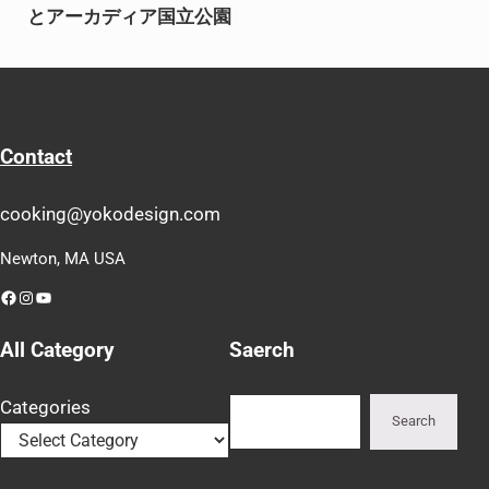
とアーカディア国立公園
Contact
cooking@yokodesign.com
Newton, MA USA
Facebook
Instagram
YouTube
All Category
Saerch
Search
Categories
Search