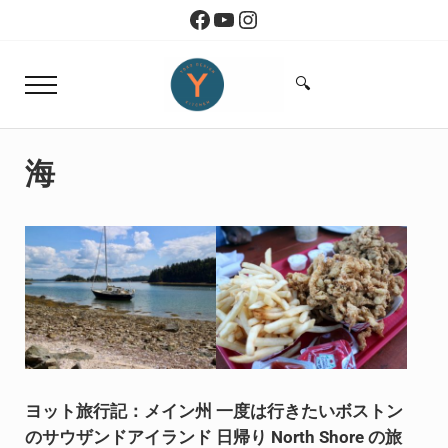
Skip to main content
Skip to header right navigation
Skip to site footer
Facebook
YouTube
Instagram
🔍
Menu
Search...
Yoko Design Kitchen
旅とアートから生まれたボストンのキッチン
海
ヨット旅行記：メイン州
一度は行きたいボストン
のサウザンドアイランド
日帰り North Shore の旅