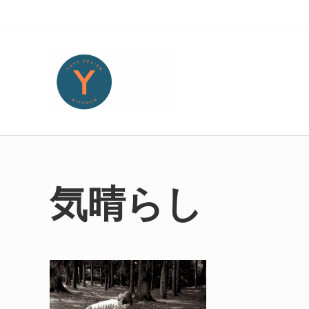
Skip to main content
Skip to header right navigation
Skip to site footer
Yoko Design Kitchen
旅とアートから生まれたボストンのキッチンより・・・
気晴らし