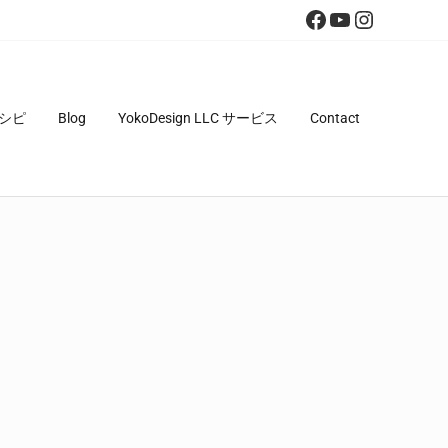
Facebook
YouTube
Instagra
シピ
Blog
YokoDesign LLC サービス
Contact