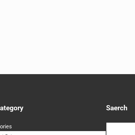
Category
Saerch
Search
ories