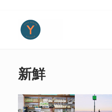
Skip to main content
Skip to header right navigation
Skip to site footer
Yoko Design Kitchen
旅とアートから生まれたボストンのキッチンより・・・
新鮮