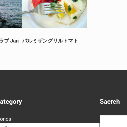
クラブ Jan
パルミザングリルトマト
Category
Saerch
Search
ories