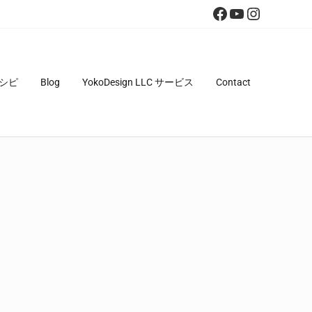
Facebook
YouTube
Instagra
シピ
Blog
YokoDesign LLC サービス
Contact