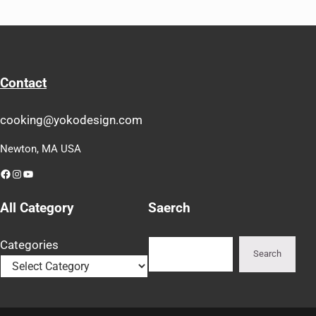
Contact
cooking@yokodesign.com
Newton, MA USA
Facebook
Instagram
YouTube
All Category
Saerch
Search
Categories
Search