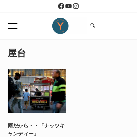
Skip to main content
Skip to header right navigation
Skip to site footer
Facebook
YouTube
Instagram
🔍
Menu
Search...
Yoko Design Kitchen
旅とアートから生まれたボストンのキッチン
屋台
雨だから・・「ナッツキ
ャンディー」