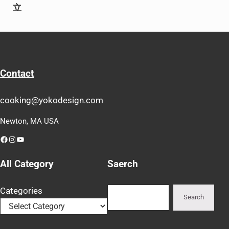
立
Contact
cooking@yokodesign.com
Newton, MA USA
Facebook
Instagram
YouTube
All Category
Saerch
Search
Categories
Search