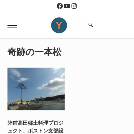
Skip to main content
Skip to header right navigation
Skip to site footer
Facebook
YouTube
Instagram
🔍
Menu
Search...
Yoko Design Kitchen
旅とアートから生まれたボストンのキッチン
奇跡の一本松
陸前高田郷土料理プロジ
ェクト、ボストン支部設