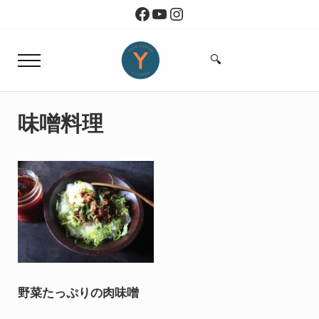
Skip to main content
Skip to header right navigation
Skip to site footer
Facebook
YouTube
Instagram
🔍
Menu
Search...
Yoko Design Kitchen
旅とアートから生まれたボストンのキッチン
味噌料理
野菜たっぷりの肉味噌