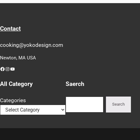
Contact
cooking@yokodesign.com
Newton, MA USA
Facebook
Instagram
YouTube
All Category
Saerch
Search
Categories
Search