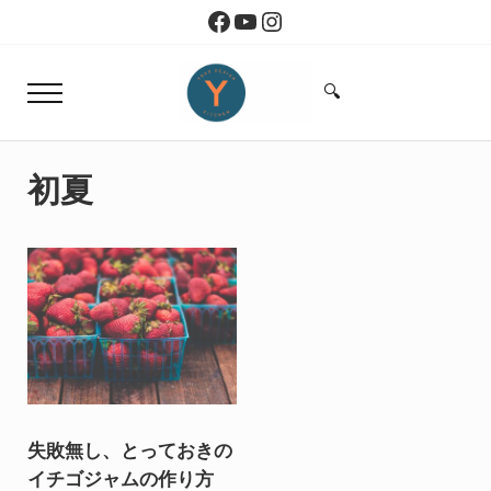
Skip to main content
Skip to header right navigation
Skip to site footer
Facebook
YouTube
Instagram
🔍
Menu
Search...
Yoko Design Kitchen
旅とアートから生まれたボストンのキッチン
初夏
失敗無し、とっておきの
イチゴジャムの作り方