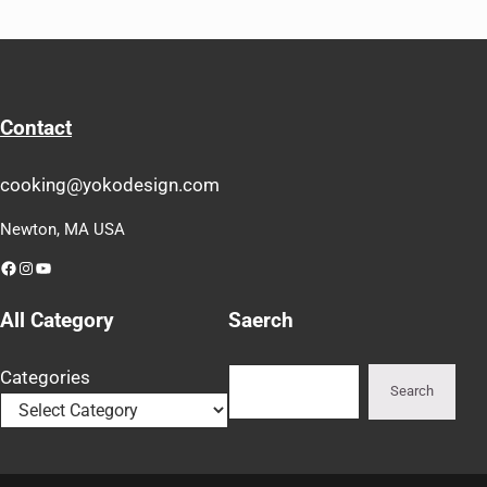
Contact
cooking@yokodesign.com
Newton, MA USA
Facebook
Instagram
YouTube
All Category
Saerch
Search
Categories
Search