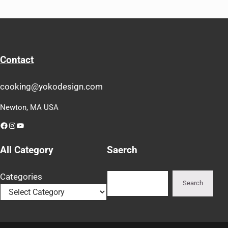
Contact
cooking@yokodesign.com
Newton, MA USA
Facebook
Instagram
YouTube
All Category
Saerch
Search
Categories
Search