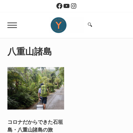
Skip to main content
Skip to header right navigation
Skip to site footer
Facebook
YouTube
Instagram
🔍
Menu
Search...
Yoko Design Kitchen
旅とアートから生まれたボストンのキッチン
八重山諸島
コロナだからできた石垣
島・八重山諸島の旅